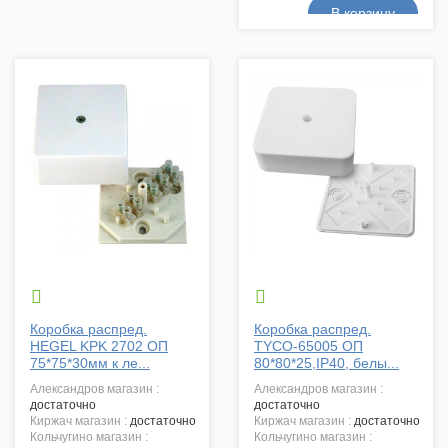


Коробка распред.
Коробка распред.
HEGEL KPK 2702 ОП
TYCO-65005 ОП
75*75*30мм к ле...
80*80*25,IP40, белы...
александров магазин :
александров магазин :
достаточно
достаточно
киржач магазин :
достаточно
киржач магазин :
достаточно
кольчугино магазин :
кольчугино магазин :