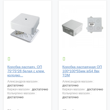


Коробка распаяч. ОП
Коробка распаячная ОП
75*75*28 белая с клем.
100*100*55мм ip54 8вх
колодко...
TDM
александров магазин :
александров магазин :
достаточно
достаточно
киржач магазин :
достаточно
киржач магазин :
достаточно
кольчугино магазин :
кольчугино магазин :
достаточно
достаточно