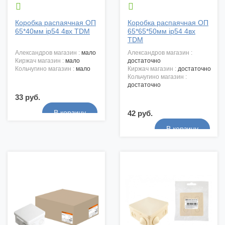


Коробка распаячная ОП
Коробка распаячная ОП
65*40мм ip54 4вх TDM
65*65*50мм ip54 4вх
TDM
александров магазин :
мало
александров магазин :
киржач магазин :
мало
достаточно
кольчугино магазин :
мало
киржач магазин :
достаточно
кольчугино магазин :
достаточно
33 руб.
42 руб.