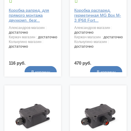


Коробка рапред. для
Коробка распаред.
прямого монтажа
герметичная MG Box M-
двухкомп. безг...
3 IP68 Fort...
александров магазин :
александров магазин :
достаточно
достаточно
киржач магазин :
достаточно
киржач магазин :
достаточно
кольчугино магазин :
кольчугино магазин :
достаточно
достаточно
116 руб.
470 руб.