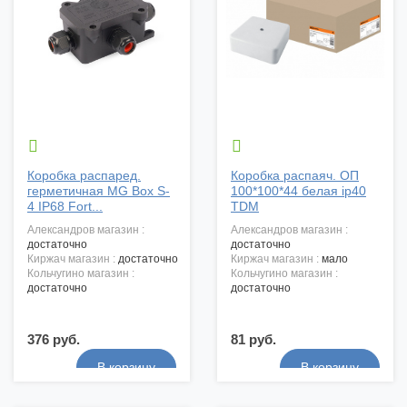


Коробка распаред.
Коробка распаяч. ОП
герметичная MG Box S-
100*100*44 белая ip40
4 IP68 Fort...
TDM
александров магазин :
александров магазин :
достаточно
достаточно
киржач магазин :
достаточно
киржач магазин :
мало
кольчугино магазин :
кольчугино магазин :
достаточно
достаточно
376 руб.
81 руб.