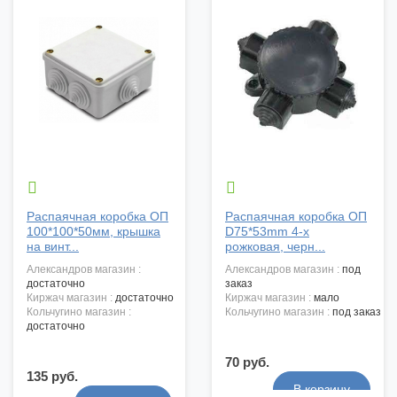


Распаячная коробка ОП
Распаячная коробка ОП
100*100*50мм, крышка
D75*53mm 4-х
на винт...
рожковая, черн...
александров магазин :
александров магазин :
под
достаточно
заказ
киржач магазин :
достаточно
киржач магазин :
мало
кольчугино магазин :
кольчугино магазин :
под заказ
достаточно
70 руб.
135 руб.