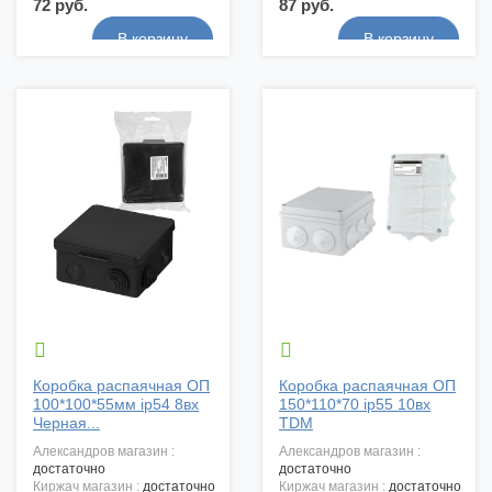
72 руб.
87 руб.


Коробка распаячная ОП
Коробка распаячная ОП
100*100*55мм ip54 8вх
150*110*70 ip55 10вх
Черная...
TDM
александров магазин :
александров магазин :
достаточно
достаточно
киржач магазин :
достаточно
киржач магазин :
достаточно