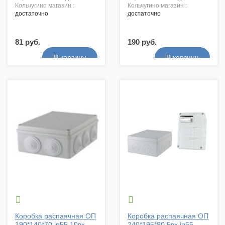
кольчугино магазин :
кольчугино магазин :
достаточно
достаточно
81 руб.
190 руб.


Коробка распаячная ОП
Коробка распаячная ОП
190*140*70 ip55 10вх
240*195*90 5вх ip55