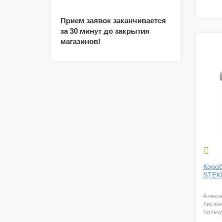
Прием заявок заканчивается
за 30 минут до закрытия
магазинов!

Короб
STEKK
алекс
киржа
кольч