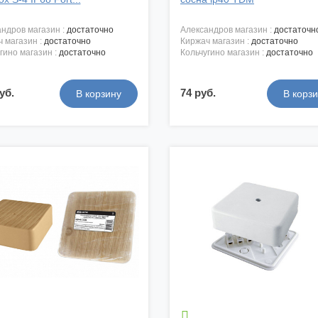
андров магазин :
достаточно
александров магазин :
достаточн
ч магазин :
достаточно
киржач магазин :
достаточно
угино магазин :
достаточно
кольчугино магазин :
достаточно
уб.
74 руб.
