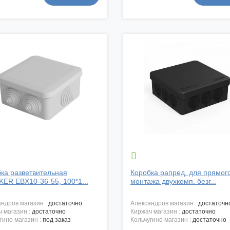

ка разветвительная
Коробка рапред. для прямог
ER EBX10-36-55, 100*1...
монтажа двухкомп. безг...
андров магазин :
достаточно
александров магазин :
достаточн
ч магазин :
достаточно
киржач магазин :
достаточно
угино магазин :
под заказ
кольчугино магазин :
достаточно