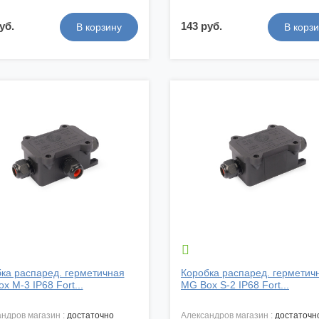
уб.
143 руб.

ка распаред. герметичная
Коробка распаред. герметич
x M-3 IP68 Fort...
MG Box S-2 IP68 Fort...
андров магазин :
достаточно
александров магазин :
достаточн