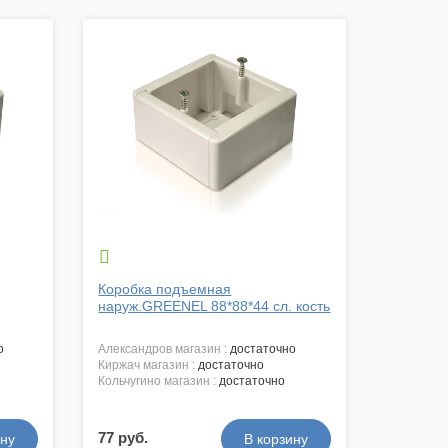

Коробка подъемная
наруж.GREENEL 88*88*44 сл. кость
о
александров магазин :
достаточно
киржач магазин :
достаточно
кольчугино магазин :
достаточно
77 руб.