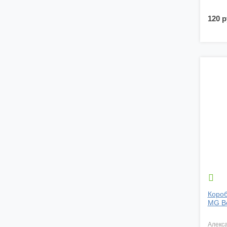
120 р

Короб
MG Bo
алекс