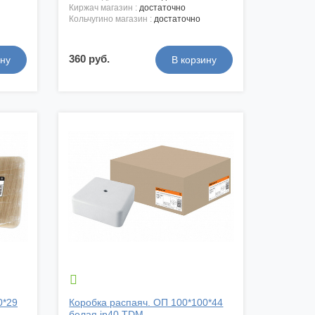
киржач магазин :
достаточно
кольчугино магазин :
достаточно
360 руб.

0*29
Коробка распаяч. ОП 100*100*44
белая ip40 TDM