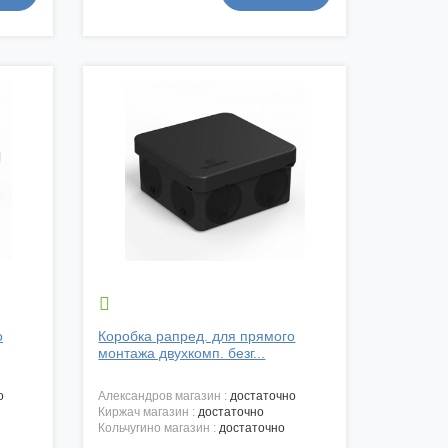

о
Коробка рапред. для прямого
монтажа двухкомп. безг...
о
александров магазин :
достаточно
киржач магазин :
достаточно
кольчугино магазин :
достаточно