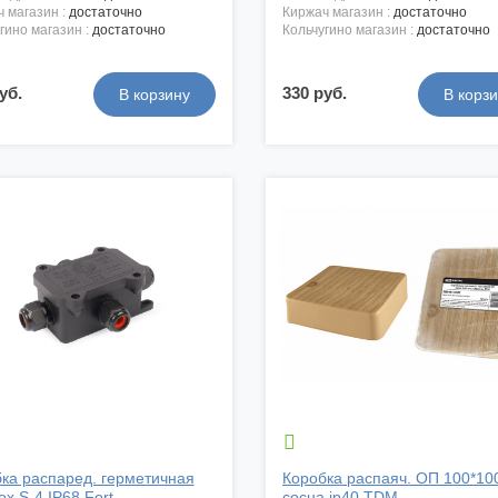
ч магазин :
достаточно
киржач магазин :
достаточно
угино магазин :
достаточно
кольчугино магазин :
достаточно
уб.
330 руб.

ка распаред. герметичная
Коробка распаяч. ОП 100*10
x S-4 IP68 Fort...
сосна ip40 TDM