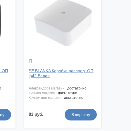

. ОП
SE BLANKA Коробка распред. ОП
ip42 Белая
о
александров магазин :
достаточно
киржач магазин :
достаточно
кольчугино магазин :
достаточно
83 руб.