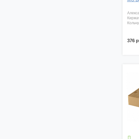
алекс
киржа
кольч
376 р
