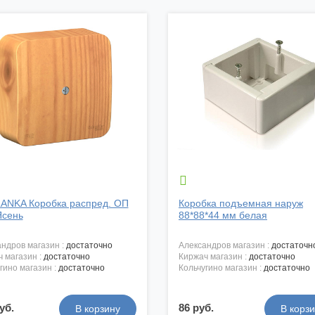

ANKA Коробка распред. ОП
Коробка подъемная наруж
Ясень
88*88*44 мм белая
андров магазин :
достаточно
александров магазин :
достаточн
ч магазин :
достаточно
киржач магазин :
достаточно
угино магазин :
достаточно
кольчугино магазин :
достаточно
уб.
86 руб.