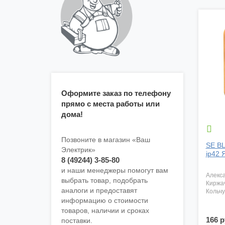
Оформите заказ по телефону
прямо с места работы или
дома!

Позвоните в магазин «Ваш
SE BL
Электрик»
ip42 
8 (49244) 3-85-80
и наши менеджеры помогут вам
алекс
выбрать товар, подобрать
киржа
аналоги и предоставят
кольч
информацию о стоимости
товаров, наличии и сроках
166 р
поставки.