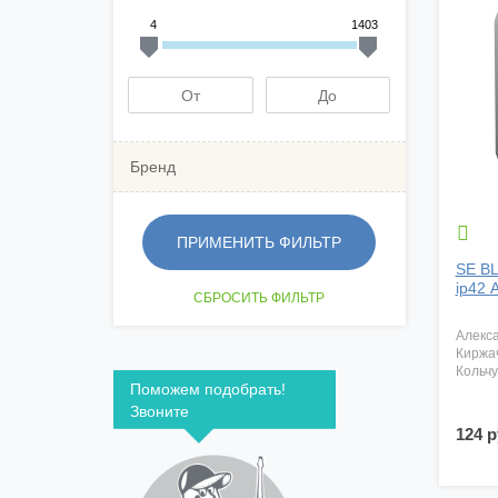
4
1403
Бренд

SE BL
ip42
алекс
киржа
кольч
Поможем подобрать!
Звоните
124 р