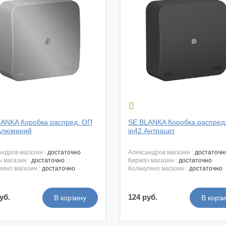

ANKA Коробка распред. ОП
SE BLANKA Коробка распред
 Алюминий
ip42 Антрацит
андров магазин :
достаточно
александров магазин :
достаточн
ч магазин :
достаточно
киржач магазин :
достаточно
угино магазин :
достаточно
кольчугино магазин :
достаточно
уб.
124 руб.