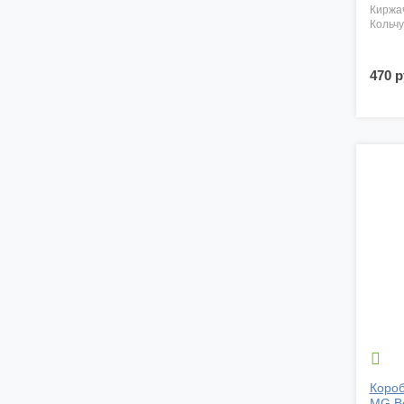
киржа
кольч
470 р

Короб
MG Bo