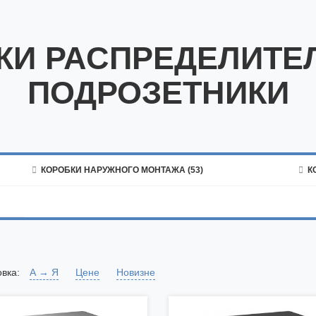
КИ РАСПРЕДЕЛИТЕ
ПОДРОЗЕТНИКИ

КОРОБКИ НАРУЖНОГО МОНТАЖА (53)

КО
вка:
А → Я
Цене
Новизне