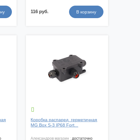
116 руб.

ная
Коробка распаред. герметичная
MG Box S-3 IP68 Fort...
о
александров магазин :
достаточно