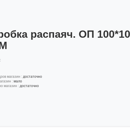
робка распаяч. ОП 100*10
M
:
дров магазин :
достаточно
агазин :
мало
но магазин :
достаточно