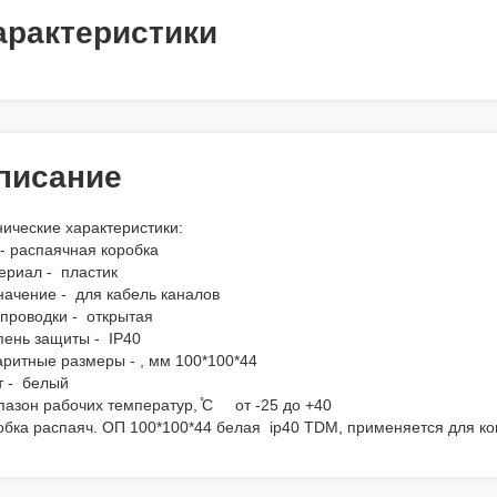
арактеристики
писание
нические характеристики:
 - распаячная коробка
ериал - пластик
начение - для кабель каналов
 проводки - открытая
пень защиты - IP40
аритные размеры - , мм 100*100*44
т - белый
пазон рабочих температур, ̊С от -25 до +40
обка распаяч. ОП 100*100*44 белая ip40 TDM, применяется для к