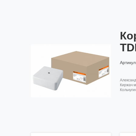
Ко
TD
Артикул
алексан
киржач м
кольчуги