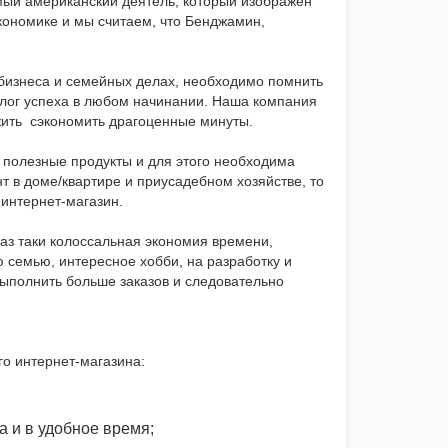
мый американский деятель, который изображён
кономике и мы считаем, что Бенджамин,
 бизнеса и семейных делах, необходимо помнить
алог успеха в любом начинании. Наша компания
жить сэкономить драгоценные минуты.
 полезные продукты и для этого необходима
т в доме/квартире и приусадебном хозяйстве, то
 интернет-магазин.
аз таки колоссальная экономия времени,
 семью, интересное хобби, на разработку и
выполнить больше заказов и следовательно
о интернет-магазина:
а и в удобное время;