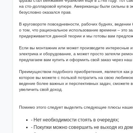
фразы стал Бенжамин Франклин еще в 1748 году. Тот са
на сто-долларовой купюре. Американцы были сильны в э
безусловно оказался прав.
В круговороте повседневности, рабочих буднях, ведении
о том, что рациональное использование времени – это з
придерживается данной теории и мы готовы вам предло
Если вы монтажник или может производите интересные и
электрика и оборудование, а может просто затеяли ремон
предлагаем вам купить и оформить свой заказ через наш
Преимуществом подобного приобретения, является как р
которое вы можете с пользой потратить на свою любимою
ведение более важных и перспективных задач, сможете 
увеличить свой доход.
Помимо этого следует выделить следующие плюсы нашег
- Нет необходимости стоять в очередях;
- Покупки можно совершить не выходя из дом