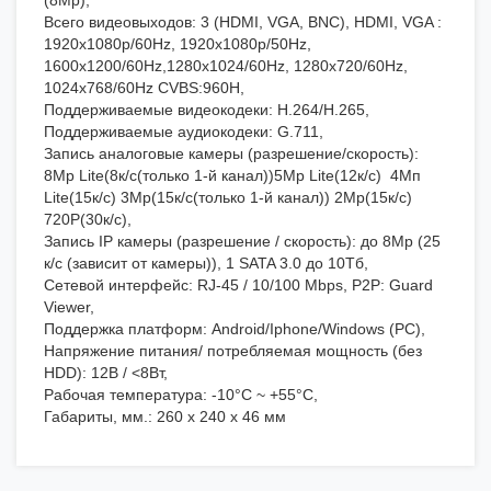
(8Mp),
Всего видеовыходов: 3 (HDMI, VGA, BNC), HDMI, VGA :
1920x1080p/60Hz, 1920x1080p/50Hz,
1600x1200/60Hz,1280x1024/60Hz, 1280x720/60Hz,
1024x768/60Hz CVBS:960H,
Поддерживаемые видеокодеки: H.264/H.265,
Поддерживаемые аудиокодеки: G.711,
Запись аналоговые камеры (разрешение/скорость):
8Mp Lite(8к/с(только 1-й канал))5Mp Lite(12к/с) 4Mп
Lite(15к/с) 3Mp(15к/с(только 1-й канал)) 2Mp(15к/с)
720P(30к/с),
Запись IP камеры (разрешение / скорость): до 8Mp (25
к/с (зависит от камеры)), 1 SATA 3.0 до 10Тб,
Сетевой интерфейс: RJ-45 / 10/100 Mbps, P2P: Guard
Viewer,
Поддержка платформ: Android/Iphone/Windows (PC),
Напряжение питания/ потребляемая мощность (без
HDD): 12В / <8Вт,
Рабочая температура: -10°C ~ +55°C,
Габариты, мм.: 260 х 240 х 46 мм