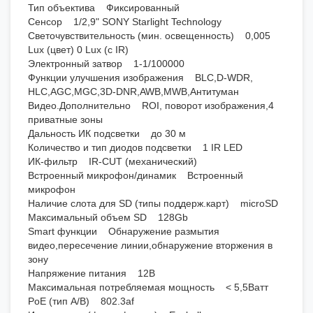
Тип объектива Фиксированный
Сенсор 1/2,9" SONY Starlight Technology
Светочувствительность (мин. освещенность) 0,005
Lux (цвет) 0 Lux (c IR)
Электронный затвор 1-1/100000
Функции улучшения изображения BLC,D-WDR,
HLC,AGC,MGC,3D-DNR,AWB,MWB,Антитуман
Видео.Дополнительно ROI, поворот изображения,4
приватные зоны
Дальность ИК подсветки до 30 м
Количество и тип диодов подсветки 1 IR LED
ИК-фильтр IR-CUT (механический)
Встроенный микрофон/динамик Встроенный
микрофон
Наличие слота для SD (типы поддерж.карт) microSD
Максимальный объем SD 128Gb
Smart функции Обнаружение размытия
видео,пересечение линии,обнаружение вторжения в
зону
Напряжение питания 12В
Максимальная потребляемая мощность < 5,5Ватт
PoE (тип А/B) 802.3af