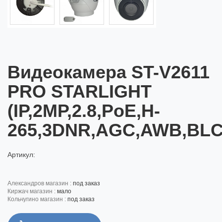
Видеокамера ST-V2611
PRO STARLIGHT
(IP,2MP,2.8,PoE,H-
265,3DNR,AGC,AWB,BL
Артикул:
александров магазин :
под заказ
киржач магазин :
мало
кольчугино магазин :
под заказ