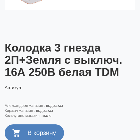
Колодка 3 гнезда
2П+Земля с выключ.
16А 250В белая TDM
Артикул:
александров магазин :
под заказ
киржач магазин :
под заказ
кольчугино магазин :
мало