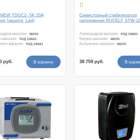

 NEW TDGC2- 5K 20А
Симисторный стабилизатор
ия (защита ,Led)
напряжения RUCELF STW-100
андров магазин :
мало
александров магазин :
под заказ
ч магазин :
под заказ
киржач магазин :
мало
угино магазин :
под заказ
кольчугино магазин :
мало
0 руб.
38 759 руб.