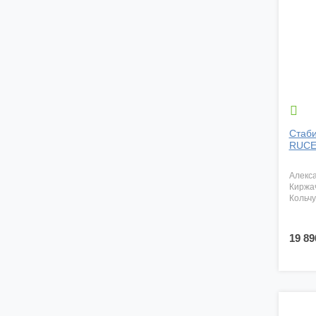

Стаби
RUCEL
алекс
киржа
кольч
19 89