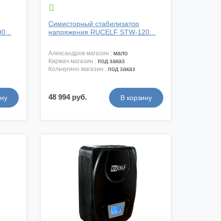

Симисторный стабилизатор
...
напряжения RUCELF STW-120...
александров магазин :
мало
киржач магазин :
под заказ
кольчугино магазин :
под заказ
48 994 руб.