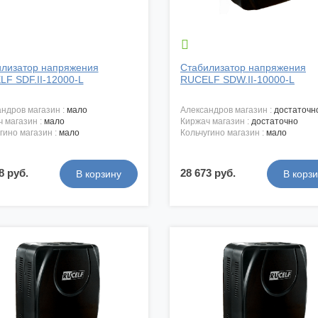

лизатор напряжения
Стабилизатор напряжения
F SDF.II-12000-L
RUCELF SDW.II-10000-L
андров магазин :
мало
александров магазин :
достаточн
ч магазин :
мало
киржач магазин :
достаточно
угино магазин :
мало
кольчугино магазин :
мало
8 руб.
28 673 руб.