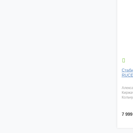

Стаби
RUCE
алекс
киржа
кольч
7 999