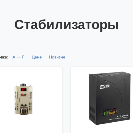
Стабилизаторы
вка:
А → Я
Цене
Новизне