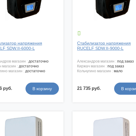

лизатор напряжения
Стабилизатор напряжения
F SDW.II-6000-L
RUCELF SDW.II-9000-L
андров магазин :
достаточно
александров магазин :
под заказ
ч магазин :
достаточно
киржач магазин :
под заказ
угино магазин :
достаточно
кольчугино магазин :
мало
6 руб.
21 735 руб.