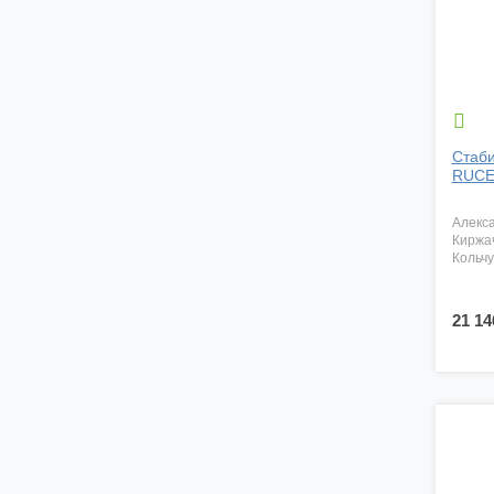

Стаби
RUCEL
алекс
киржа
кольч
21 14