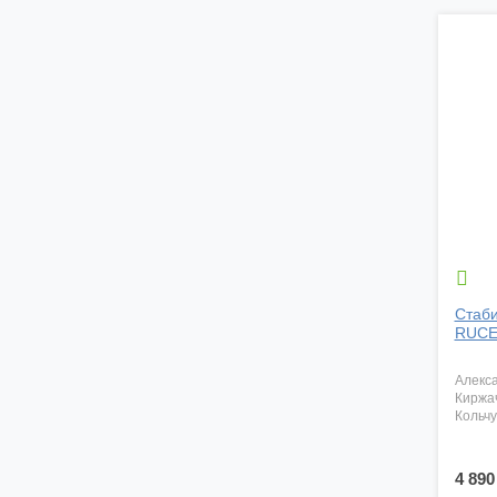

Стаби
RUCE
алекс
киржа
кольч
4 890