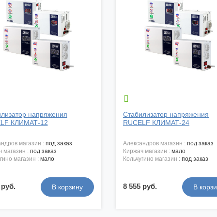

лизатор напряжения
Стабилизатор напряжения
LF КЛИМАТ-12
RUCELF КЛИМАТ-24
андров магазин :
под заказ
александров магазин :
под заказ
ч магазин :
под заказ
киржач магазин :
мало
угино магазин :
мало
кольчугино магазин :
под заказ
 руб.
8 555 руб.