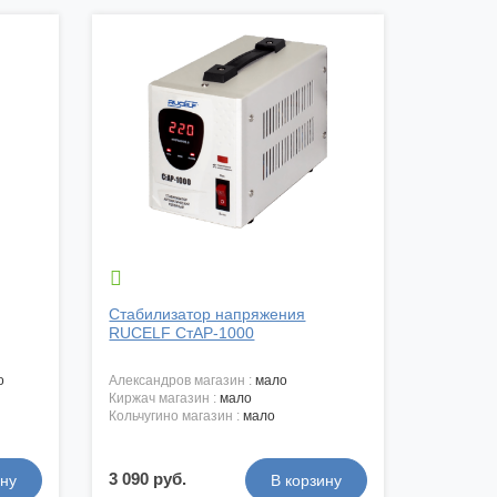

Стабилизатор напряжения
RUCELF СтАР-1000
о
александров магазин :
мало
киржач магазин :
мало
кольчугино магазин :
мало
3 090 руб.