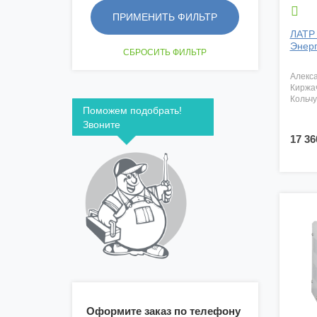

ЛАТР
Энерг
алекс
киржа
кольч
Поможем подобрать!
Звоните
17 36
Оформите заказ по телефону