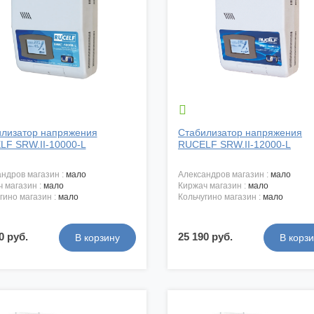

лизатор напряжения
Стабилизатор напряжения
F SRW.II-10000-L
RUCELF SRW.II-12000-L
андров магазин :
мало
александров магазин :
мало
ч магазин :
мало
киржач магазин :
мало
угино магазин :
мало
кольчугино магазин :
мало
0 руб.
25 190 руб.