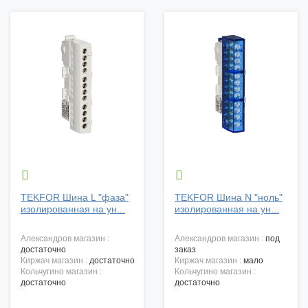


TEKFOR Шина L "фаза"
TEKFOR Шина N "ноль"
изолированная на ун...
изолированная на ун...
александров магазин :
александров магазин :
под
достаточно
заказ
киржач магазин :
достаточно
киржач магазин :
мало
кольчугино магазин :
кольчугино магазин :
достаточно
достаточно