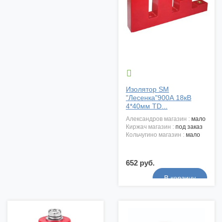

Изолятор SM
"Лесенка"900А 18кВ
4*40мм TD...
александров магазин :
мало
киржач магазин :
под заказ
кольчугино магазин :
мало
652 руб.