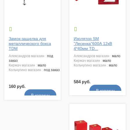


Замок-защелка для
Изолятор SM
металлического бокса
"Лесенка"600А 12кВ
TDM
4*40мм TD...
александров магазин :
под
александров магазин :
мало
заказ
киржач магазин :
мало
киржач магазин :
мало
кольчугино магазин :
мало
кольчугино магазин :
под заказ
584 руб.
160 руб.