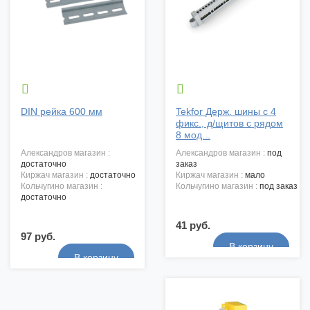


DIN рейка 600 мм
Tekfor Держ. шины с 4
фикс., д/щитов с рядом
8 мод...
александров магазин :
александров магазин :
под
достаточно
заказ
киржач магазин :
достаточно
киржач магазин :
мало
кольчугино магазин :
кольчугино магазин :
под заказ
достаточно
41 руб.
97 руб.