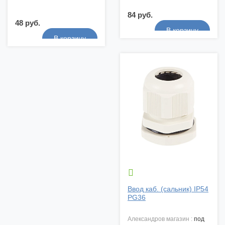
84 руб.
48 руб.

Ввод каб. (сальник) IP54
PG36
александров магазин :
под