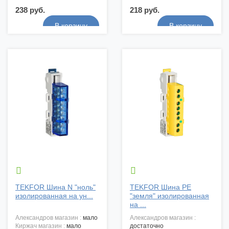
238 руб.
218 руб.


TEKFOR Шина N "ноль"
TEKFOR Шина PE
изолированная на ун...
"земля" изолированная
на ...
александров магазин :
мало
александров магазин :
киржач магазин :
мало
достаточно