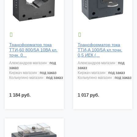


Трансформатор тока
Трансформатор тока
ТТИ-60 800/5А 10ВА кл.
ТТИ-А 100/5А кл.точн.
точн. 0...
0,5 ИЕК (...
александров магазин :
под
александров магазин :
под
заказ
заказ
киржач магазин :
под заказ
киржач магазин :
под заказ
кольчугино магазин :
под заказ
кольчугино магазин :
под заказ
1 184 руб.
1 017 руб.