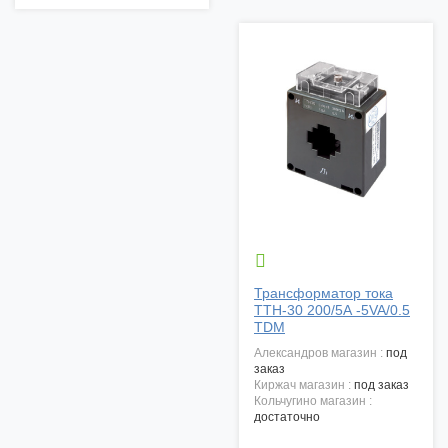

Трансформатор тока
ТТН-30 200/5А -5VA/0.5
TDM
александров магазин :
под
заказ
киржач магазин :
под заказ
кольчугино магазин :
достаточно