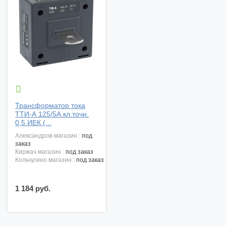

Трансформатор тока
ТТИ-А 125/5А кл.точн.
0,5 ИЕК (...
александров магазин :
под
заказ
киржач магазин :
под заказ
кольчугино магазин :
под заказ
1 184 руб.