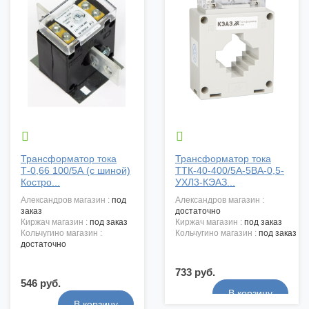


Трансформатор тока
Трансформатор тока
Т-0,66 100/5А (с шиной)
ТТК-40-400/5А-5ВА-0,5-
Костро...
УХЛ3-КЭАЗ...
александров магазин :
под
александров магазин :
заказ
достаточно
киржач магазин :
под заказ
киржач магазин :
под заказ
кольчугино магазин :
кольчугино магазин :
под заказ
достаточно
733 руб.
546 руб.