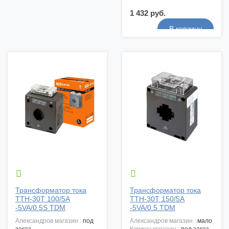
1 432 руб.


Трансформатор тока
Трансформатор тока
ТТН-30Т 100/5А
ТТН-30Т 150/5А
-5VA/0.5S TDM
-5VA/0.5 TDM
александров магазин :
под
александров магазин :
мало