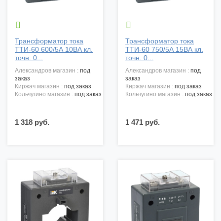


Трансформатор тока
Трансформатор тока
ТТИ-60 600/5А 10ВА кл.
ТТИ-60 750/5А 15ВА кл.
точн. 0...
точн. 0...
александров магазин :
под
александров магазин :
под
заказ
заказ
киржач магазин :
под заказ
киржач магазин :
под заказ
кольчугино магазин :
под заказ
кольчугино магазин :
под заказ
1 318 руб.
1 471 руб.