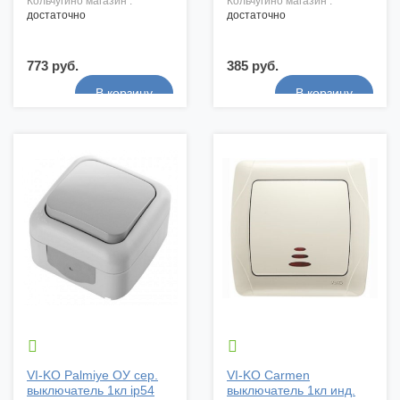
кольчугино магазин :
кольчугино магазин :
достаточно
достаточно
773 руб.
385 руб.


VI-KO Palmiye ОУ сер.
VI-KO Carmen
выключатель 1кл ip54
выключатель 1кл инд.