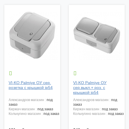


VI-KO Palmiye ОУ сер.
VI-KO Palmiye ОУ
розетка с крышкой ip54
сер.выкл.+ роз. с
крышкой ip54
александров магазин :
под
александров магазин :
под
заказ
заказ
киржач магазин :
под заказ
киржач магазин :
под заказ
кольчугино магазин :
под заказ
кольчугино магазин :
под заказ