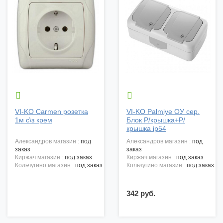


VI-KO Carmen розетка
VI-KO Palmiye ОУ сер.
1м с\з крем
Блок Р/крышка+Р/
крышка ip54
александров магазин :
под
александров магазин :
под
заказ
заказ
киржач магазин :
под заказ
киржач магазин :
под заказ
кольчугино магазин :
под заказ
кольчугино магазин :
под заказ
342 руб.