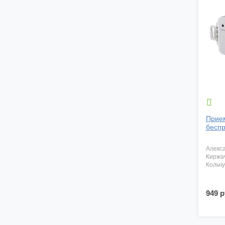

Прием
беспр
алекс
киржа
кольч
949 р