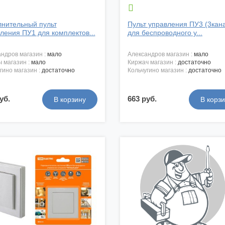

нительный пульт
Пульт управления ПУ3 (3кан
ления ПУ1 для комплектов...
для беспроводного у...
андров магазин :
мало
александров магазин :
мало
ч магазин :
мало
киржач магазин :
достаточно
угино магазин :
достаточно
кольчугино магазин :
достаточно
уб.
663 руб.