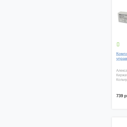

Компл
управ
алекс
киржа
кольч
739 р