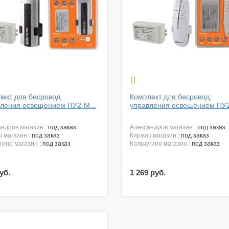

ект для бесровод.
Комплект для бесровод.
ления освещением ПУ2-М...
управления освещением ПУ2
андров магазин :
под заказ
александров магазин :
под заказ
ч магазин :
под заказ
киржач магазин :
под заказ
угино магазин :
под заказ
кольчугино магазин :
под заказ
уб.
1 269 руб.