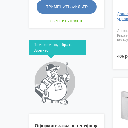

Допол
управ
алекс
киржа
кольч
Поможем подобрать!
Звоните
486 р
Оформите заказ по телефону