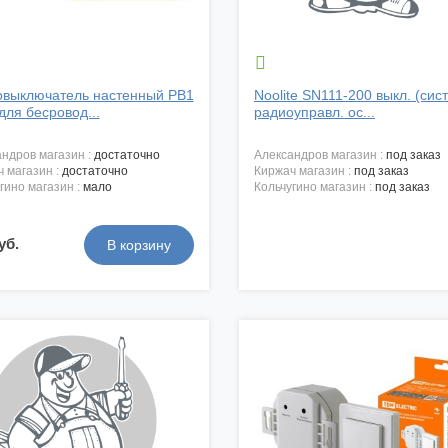

овыключатель настенный РВ1
Noolite SN111-200 выкл. (сис
 для бесровод...
радиоуправл. ос...
андров магазин :
достаточно
александров магазин :
под заказ
ч магазин :
достаточно
киржач магазин :
под заказ
угино магазин :
мало
кольчугино магазин :
под заказ
уб.