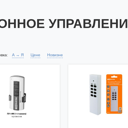
ОННОЕ УПРАВЛЕНИЕ
вка:
А → Я
Цене
Новизне