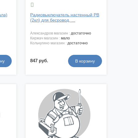

ала)
Радиовыключатель настенный РВ
(2кл) для бесровод. ...
александров магазин :
достаточно
киржач магазин :
мало
кольчугино магазин :
достаточно
847 руб.