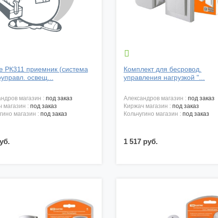

te РК311 приемник (система
Комплект для бесровод.
управл. освещ...
управления нагрузкой "...
андров магазин :
под заказ
александров магазин :
под заказ
ч магазин :
под заказ
киржач магазин :
под заказ
угино магазин :
под заказ
кольчугино магазин :
под заказ
уб.
1 517 руб.