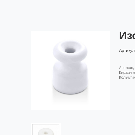
Из
Артикул
алексан
киржач м
кольчуги