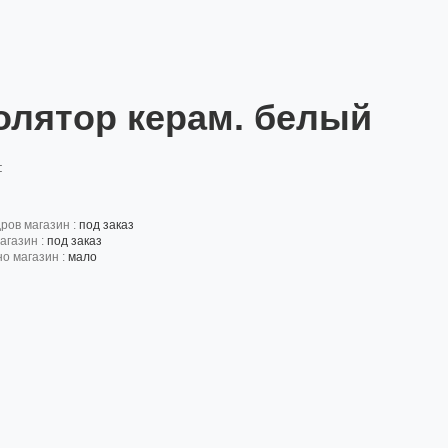
олятор керам. белый
:
дров магазин :
под заказ
агазин :
под заказ
но магазин :
мало