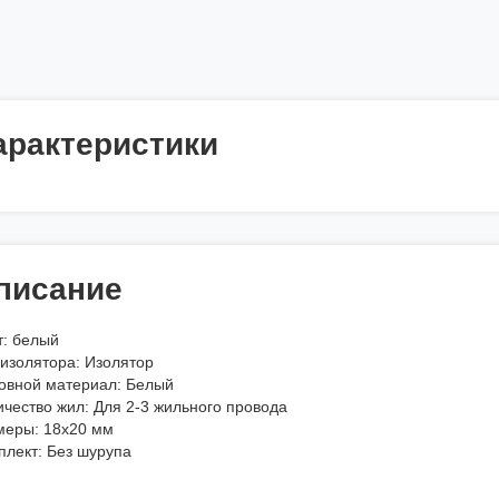
арактеристики
писание
т: белый
 изолятора: Изолятор
овной материал: Белый
ичество жил: Для 2-3 жильного провода
меры: 18x20 мм
плект: Без шурупа