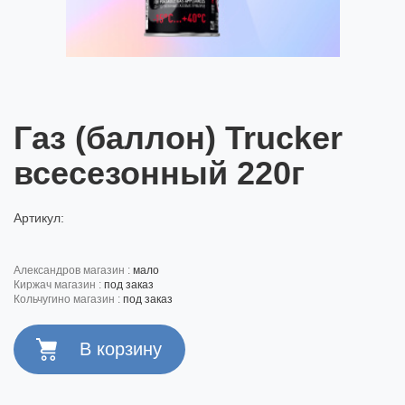
Газ (баллон) Trucker
всесезонный 220г
Артикул:
александров магазин :
мало
киржач магазин :
под заказ
кольчугино магазин :
под заказ