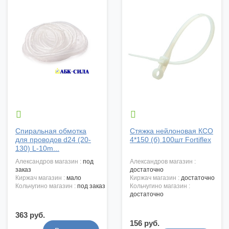


Спиральная обмотка
Стяжка нейлоновая КСО
для проводов d24 (20-
4*150 (б) 100шт Fortiflex
130) L-10m...
александров магазин :
под
александров магазин :
заказ
достаточно
киржач магазин :
мало
киржач магазин :
достаточно
кольчугино магазин :
под заказ
кольчугино магазин :
достаточно
363 руб.
156 руб.