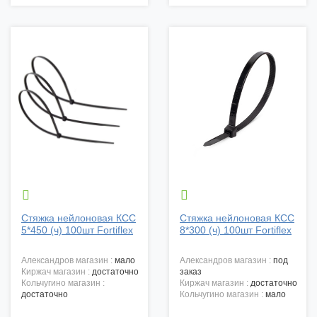


Стяжка нейлоновая КСС
Стяжка нейлоновая КСС
5*450 (ч) 100шт Fortiflex
8*300 (ч) 100шт Fortiflex
александров магазин :
мало
александров магазин :
под
киржач магазин :
достаточно
заказ
кольчугино магазин :
киржач магазин :
достаточно
достаточно
кольчугино магазин :
мало