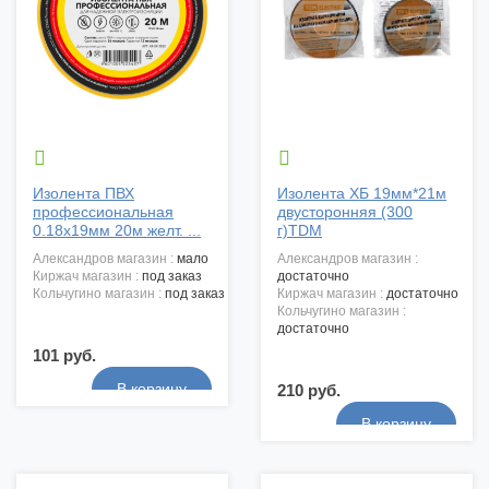


Изолента ПВХ
Изолента ХБ 19мм*21м
профессиональная
двусторонняя (300
0.18х19мм 20м желт. ...
г)TDM
александров магазин :
мало
александров магазин :
киржач магазин :
под заказ
достаточно
кольчугино магазин :
под заказ
киржач магазин :
достаточно
кольчугино магазин :
достаточно
101 руб.
210 руб.