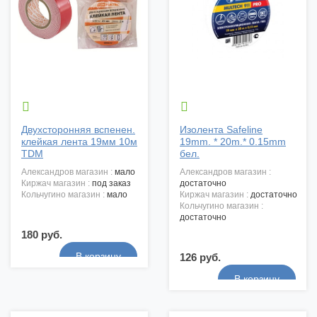


Двухсторонняя вспенен.
Изолента Safeline
клейкая лента 19мм 10м
19mm. * 20m.* 0.15mm
TDM
бел.
александров магазин :
мало
александров магазин :
киржач магазин :
под заказ
достаточно
кольчугино магазин :
мало
киржач магазин :
достаточно
кольчугино магазин :
достаточно
180 руб.
126 руб.