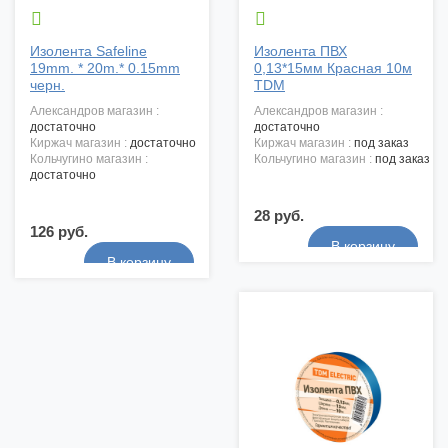


Изолента Safeline
Изолента ПВХ
19mm. * 20m.* 0.15mm
0,13*15мм Красная 10м
черн.
TDM
александров магазин :
александров магазин :
достаточно
достаточно
киржач магазин :
достаточно
киржач магазин :
под заказ
кольчугино магазин :
кольчугино магазин :
под заказ
достаточно
28 руб.
126 руб.