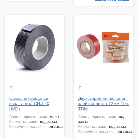


Самоспекающаяся
Двухсторонняя вспенен.
изол. лента СИЛ-20
клейкая лента 12мм 10м
(КВТ)
TDM
александров магазин :
мало
александров магазин :
под
киржач магазин :
под заказ
заказ
кольчугино магазин :
под заказ
киржач магазин :
под заказ
кольчугино магазин :
под заказ