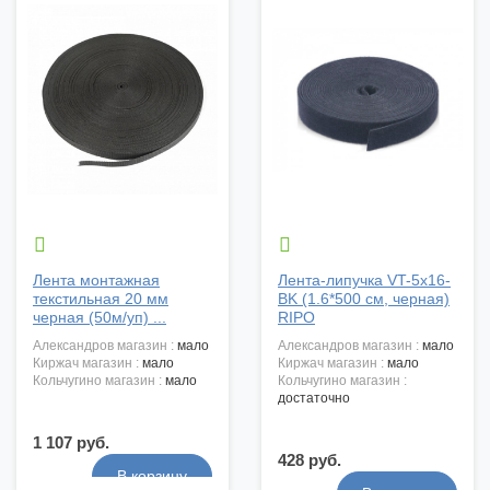


Лента монтажная
Лента-липучка VT-5x16-
текстильная 20 мм
BK (1.6*500 см, черная)
черная (50м/уп) ...
RIPO
александров магазин :
мало
александров магазин :
мало
киржач магазин :
мало
киржач магазин :
мало
кольчугино магазин :
мало
кольчугино магазин :
достаточно
1 107 руб.
428 руб.