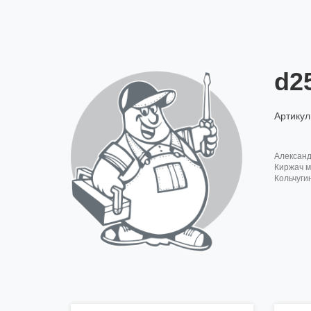
d2
Артикул
алексан
киржач м
кольчуги