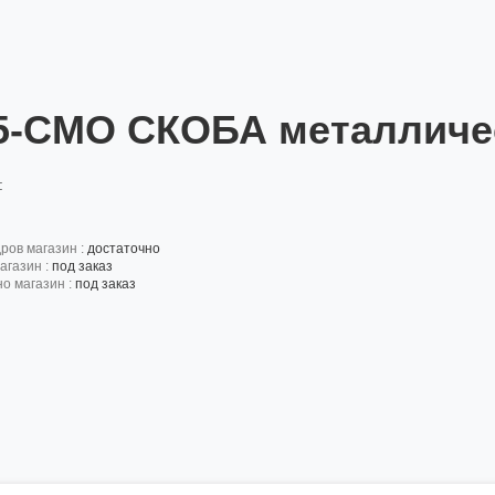
5-CMO СКОБА металличес
:
дров магазин :
достаточно
агазин :
под заказ
но магазин :
под заказ