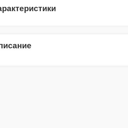
арактеристики
писание