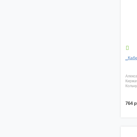

_Кабе
алекс
киржа
кольч
764 р