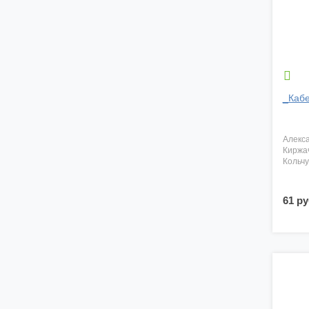

_Кабе
алекс
киржа
кольч
61 ру