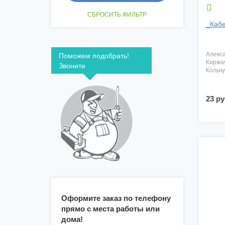

_Кабе
алекс
Поможем подобрать!
киржа
Звоните
кольч
23 ру
Оформите заказ по телефону
прямо с места работы или
дома!