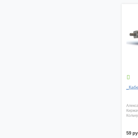

_Кабе
алекс
киржа
кольч
59 ру