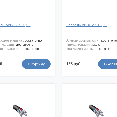

ль АВВГ 2 * 10,0_
_Кабель АВВГ 2 * 16,0_
андров магазин :
достаточно
александров магазин :
достаточн
ч магазин :
достаточно
киржач магазин :
мало
угино магазин :
достаточно
кольчугино магазин :
под заказ
б.
123 руб.