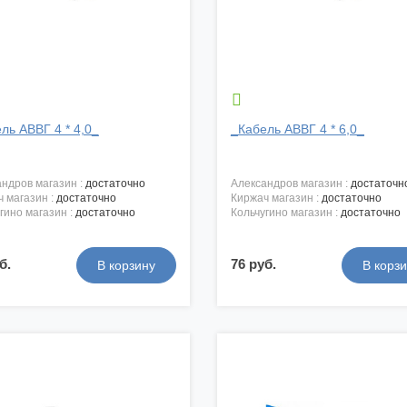

ль АВВГ 4 * 4,0_
_Кабель АВВГ 4 * 6,0_
андров магазин :
достаточно
александров магазин :
достаточн
ч магазин :
достаточно
киржач магазин :
достаточно
угино магазин :
достаточно
кольчугино магазин :
достаточно
б.
76 руб.