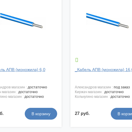

ль АПВ (моножила) 6,0
_Кабель АПВ (моножила) 16,
андров магазин :
достаточно
александров магазин :
под заказ
ч магазин :
достаточно
киржач магазин :
достаточно
угино магазин :
достаточно
кольчугино магазин :
достаточно
б.
27 руб.