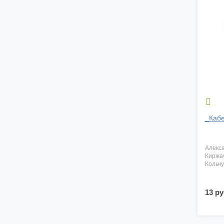

_Кабе
алекс
киржа
кольч
13 ру