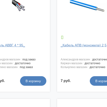

ль АВВГ 4 * 95_
_Кабель АПВ (моножила) 2,5
андров магазин :
под заказ
александров магазин :
достаточн
ч магазин :
достаточно
киржач магазин :
достаточно
угино магазин :
под заказ
кольчугино магазин :
достаточно
уб.
7 руб.