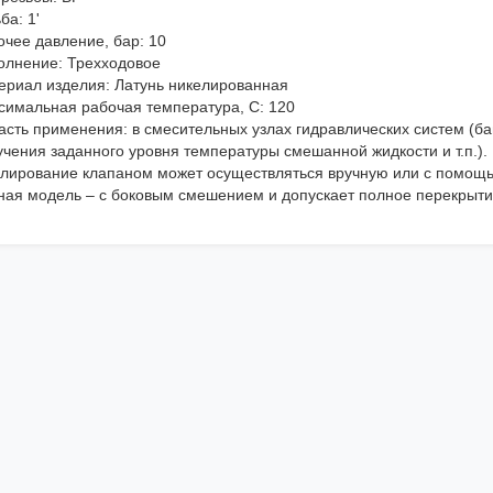
ба: 1'
очее давление, бар: 10
олнение: Трехходовое
ериал изделия: Латунь никелированная
симальная рабочая температура, C: 120
асть применения: в смесительных узлах гидравлических систем (б
учения заданного уровня температуры смешанной жидкости и т.п.).
улирование клапаном может осуществляться вручную или с помощ
ная модель – c боковым смешением и допускает полное перекрыти