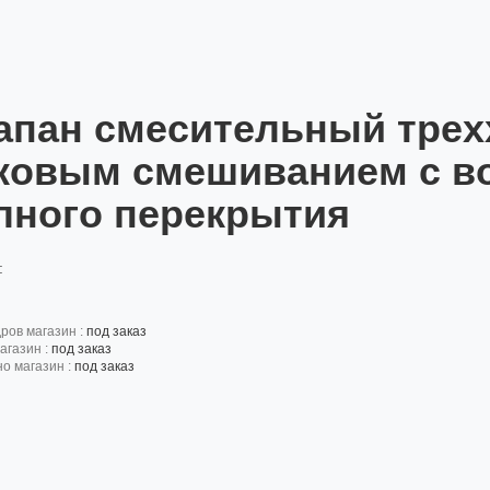
апан смесительный трехх
ковым смешиванием с в
лного перекрытия
:
дров магазин :
под заказ
агазин :
под заказ
но магазин :
под заказ