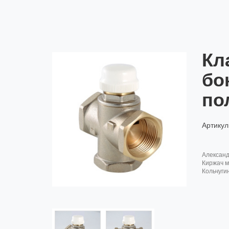
Кл
бо
по
Артикул
алексан
киржач м
кольчуги