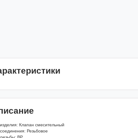
арактеристики
писание
 изделия: Клапан смесительный
 соединения: Резьбовое
 резьбы: ВР