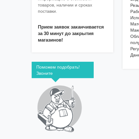
товаров, наличии и сроках
Резь
поставки.
Раб
Исп
Мат
Прием заявок заканчивается
Мак
за 30 минут до закрытия
Обл
магазинов!
пол
Рег
Дан
Поможем подобрать!
Звоните