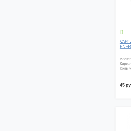

VARTA
ENERG
алекс
киржа
кольч
45 ру