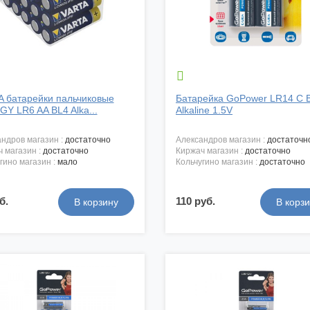

 батарейки пальчиковые
Батарейка GoPower LR14 С 
Y LR6 AA BL4 Alka...
Alkaline 1.5V
андров магазин :
достаточно
александров магазин :
достаточн
ч магазин :
достаточно
киржач магазин :
достаточно
угино магазин :
мало
кольчугино магазин :
достаточно
б.
110 руб.