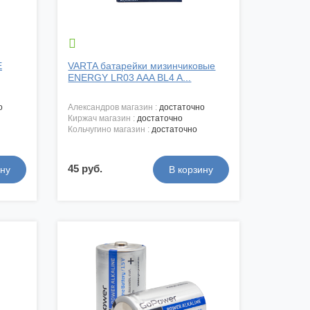

E
VARTA батарейки мизинчиковые
ENERGY LR03 AAA BL4 A...
о
александров магазин :
достаточно
киржач магазин :
достаточно
кольчугино магазин :
достаточно
45 руб.