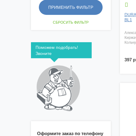

DURA
BL1
алекс
киржа
кольч
Поможем подобрать!
Звоните
397 р
Оформите заказ по телефону