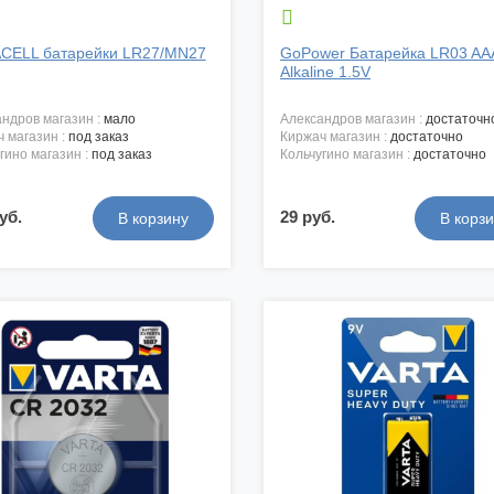

CELL батарейки LR27/MN27
GoPower Батарейка LR03 AA
Alkaline 1.5V
андров магазин :
мало
александров магазин :
достаточн
ч магазин :
под заказ
киржач магазин :
достаточно
угино магазин :
под заказ
кольчугино магазин :
достаточно
уб.
29 руб.