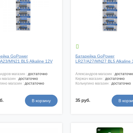

рейка GoPower
Батарейка GoPower
A23/MN21 BL5 Alkaline 12V
LR27/A27/MN27 BL5 Alkaline 
андров магазин :
достаточно
александров магазин :
достаточн
ч магазин :
достаточно
киржач магазин :
достаточно
угино магазин :
достаточно
кольчугино магазин :
достаточно
б.
35 руб.