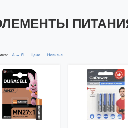
ЭЛЕМЕНТЫ ПИТАНИ
вка:
А → Я
Цене
Новизне