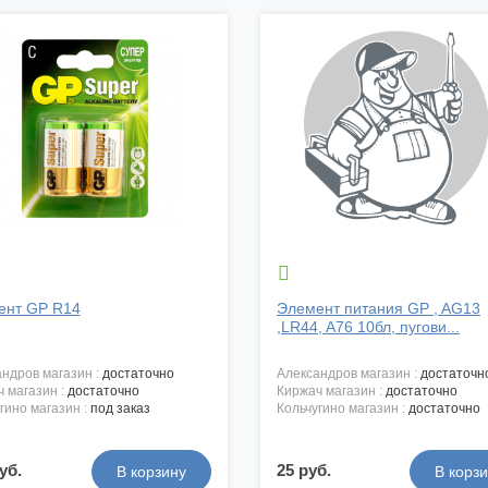

ент GP R14
Элемент питания GP , AG13
,LR44, A76 10бл, пугови...
андров магазин :
достаточно
александров магазин :
достаточн
ч магазин :
достаточно
киржач магазин :
достаточно
угино магазин :
под заказ
кольчугино магазин :
достаточно
уб.
25 руб.