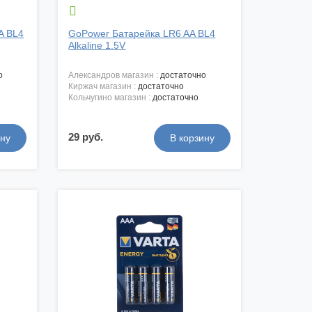

A BL4
GoPower Батарейка LR6 AA BL4
Alkaline 1.5V
о
александров магазин :
достаточно
киржач магазин :
достаточно
кольчугино магазин :
достаточно
29 руб.