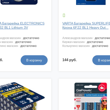

A Батарейка ELECTRONICS
VARTA Батарейка SUPERLIF
2 BL1 Lithium 3V
Крона 6F22 BL1 Heavy Dut...
андров магазин :
достаточно
александров магазин :
достаточн
ч магазин :
достаточно
киржач магазин :
достаточно
угино магазин :
достаточно
кольчугино магазин :
достаточно
б.
144 руб.