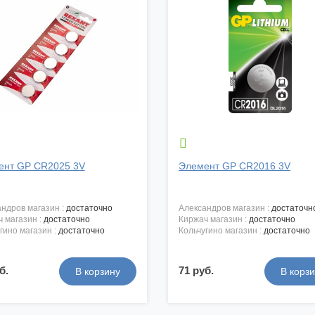

ент GP CR2025 3V
Элемент GP CR2016 3V
андров магазин :
достаточно
александров магазин :
достаточн
ч магазин :
достаточно
киржач магазин :
достаточно
угино магазин :
достаточно
кольчугино магазин :
достаточно
б.
71 руб.