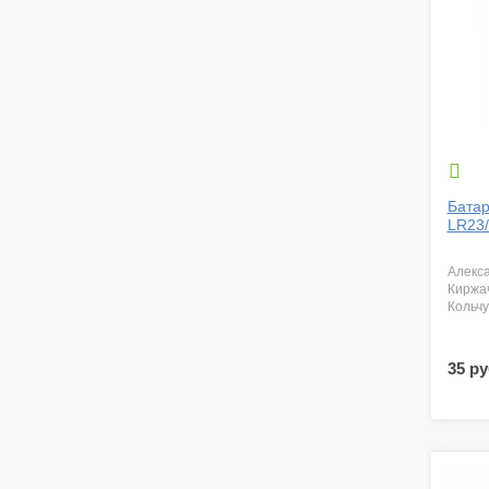

Бата
LR23/
алекс
киржа
кольч
35 ру