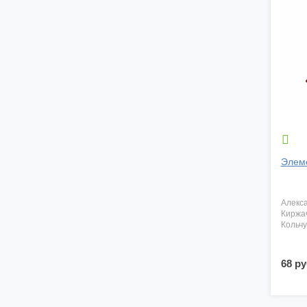

Элем
алекс
киржа
кольч
68 ру