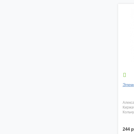

Элем
алекс
киржа
кольч
244 р