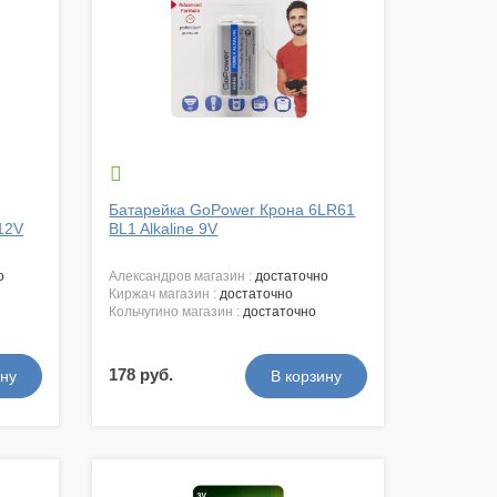

Батарейка GoPower Крона 6LR61
12V
BL1 Alkaline 9V
о
александров магазин :
достаточно
киржач магазин :
достаточно
кольчугино магазин :
достаточно
178 руб.