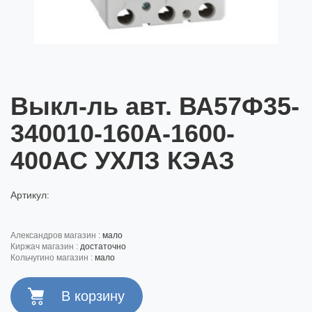
Выкл-ль авт. ВА57Ф35-
340010-160А-1600-
400АС УХЛЗ КЭАЗ
Артикул:
александров магазин :
мало
киржач магазин :
достаточно
кольчугино магазин :
мало