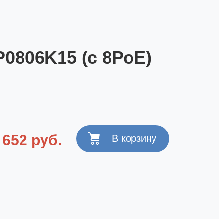
0806K15 (с 8РоЕ)
 652 руб.