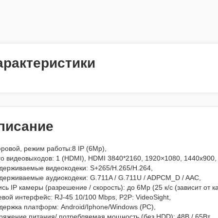
арактеристики
писание
ровой, режим работы:8 IP (6Mp),
го видеовыходов: 1 (HDMI), HDMI 3840*2160, 1920×1080, 1440x90
держиваемые видеокодеки: S+265/H.265/H.264,
держиваемые аудиокодеки: G.711A / G.711U / ADPCM_D / AAC,
сь IP камеры (разрешение / скорость): до 6Mp (25 к/с (зависит от к
вой интерфейс: RJ-45 10/100 Mbps, P2P: VideoSight,
держка платформ: Android/Iphone/Windows (PC),
ряжение питания/ потребляемая мощность (без HDD): 48В / 65Вт,