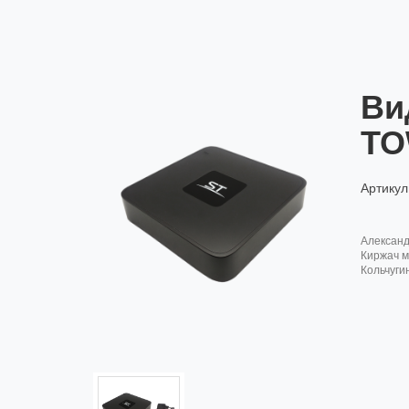
Ви
T
Артикул
алексан
киржач м
кольчуги