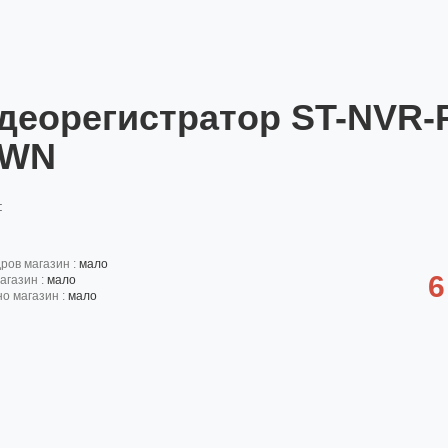
деорегистратор ST-NVR-P
OWN
:
дров магазин :
мало
6
агазин :
мало
но магазин :
мало