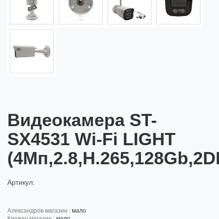
Видеокамера ST-
SX4531 Wi-Fi LIGHT
(4Мп,2.8,H.265,128Gb,
Артикул:
александров магазин :
мало
киржач магазин :
мало