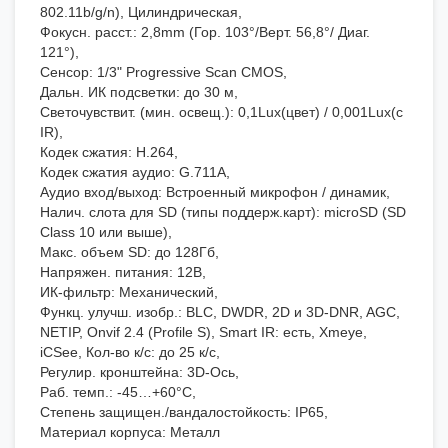
802.11b/g/n), Цилиндрическая,
Фокусн. расст.: 2,8mm (Гор. 103°/Верт. 56,8°/ Диаг.
121°),
Сенсор: 1/3" Progressive Scan CMOS,
Дальн. ИК подсветки: до 30 м,
Светочувствит. (мин. освещ.): 0,1Lux(цвет) / 0,001Lux(с
IR),
Кодек сжатия: H.264,
Кодек сжатия аудио: G.711А,
Аудио вход/выход: Встроенный микрофон / динамик,
Налич. слота для SD (типы поддерж.карт): microSD (SD
Class 10 или выше),
Макс. объем SD: до 128Гб,
Напряжен. питания: 12В,
ИК-фильтр: Механический,
Функц. улучш. изобр.: BLC, DWDR, 2D и 3D-DNR, AGC,
NETIP, Onvif 2.4 (Profile S), Smart IR: есть, Xmeye,
iCSee, Кол-во к/с: до 25 к/с,
Регулир. кронштейна: 3D-Ось,
Раб. темп.: -45…+60°С,
Степень защищен./вандалостойкость: IP65,
Материал корпуса: Металл