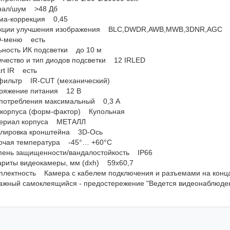
нал/шум >48 Дб
ма-коррекция 0,45
кции улучшения изображения BLC,DWDR,AWB,MWB,3DNR,AGC
-меню есть
ьность ИК подсветки до 10 м
ичество и тип диодов подсветки 12 IRLED
rt IR есть
фильтр IR-CUT (механический)
ряжение питания 12 В
 потребления максимальный 0,3 А
 корпуса (форм-фактор) Купольная
ериал корпуса МЕТАЛЛ
улировка кронштейна 3D-Ось
очая температура -45°… +60°С
пень защищенности/вандалостойкость IP66
ариты видеокамеры, мм (dхh) 59х60,7
плектность Камера с кабелем подключения и разъемами на концах
ажный самоклеящийся - предостережение "Ведется видеонаблюдени