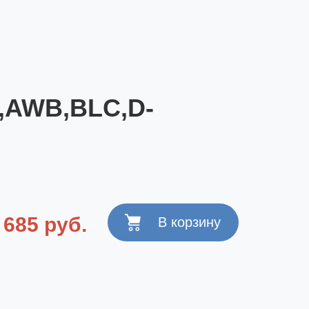
,AWB,BLC,D-
 685 руб.