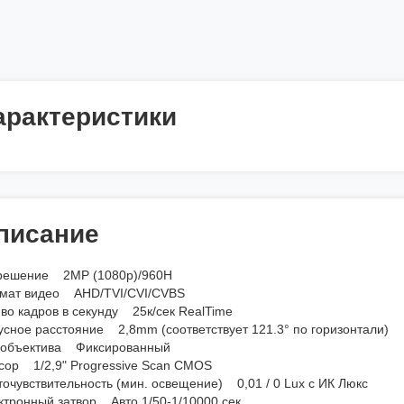
арактеристики
писание
решение 2MP (1080p)/960H
мат видео AHD/TVI/CVI/CVBS
-во кадров в секунду 25к/сек RealTime
усное расстояние 2,8mm (соответствует 121.3° по горизонтали)
 объектива Фиксированный
сор 1/2,9" Progressive Scan CMOS
точувствительность (мин. освещение) 0,01 / 0 Lux с ИК Люкс
ктронный затвор Авто 1/50-1/10000 сек.