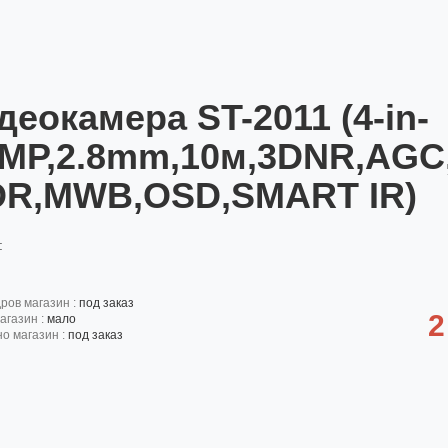
деокамера ST-2011 (4-in-
2MP,2.8mm,10м,3DNR,AGC
R,MWB,OSD,SMART IR)
:
дров магазин :
под заказ
2
агазин :
мало
но магазин :
под заказ