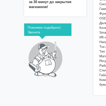
за 30 минут до закрытия
Сиг
магазинов!
Гам
Фун
OSD
Дал
Поможем подобрать!
Кол
Звоните
Sma
ИК-
Нап
Ток
Тип
Мат
Рег
Раб
Сте
Габ
Ком
бум