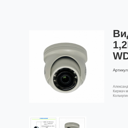
Ви
1,
WD
Артикул
алексан
киржач м
кольчуги