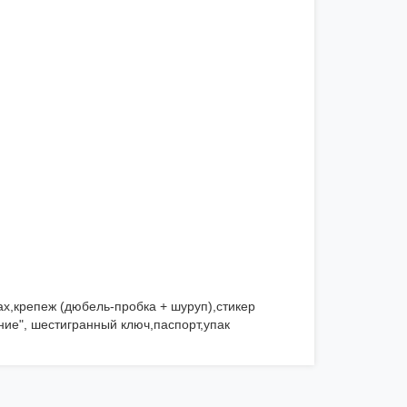
,крепеж (дюбель-пробка + шуруп),cтикер
е", шестигранный ключ,паспорт,упак