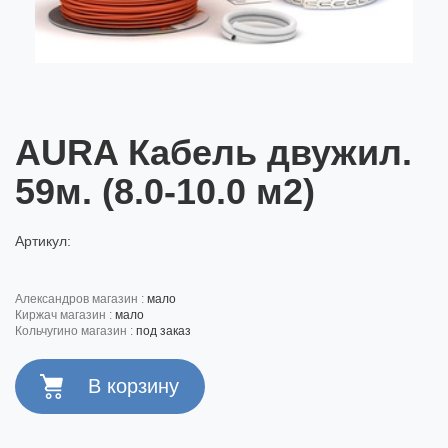
AURA Кабель двужил.
59м. (8.0-10.0 м2)
Артикул:
александров магазин :
мало
киржач магазин :
мало
кольчугино магазин :
под заказ