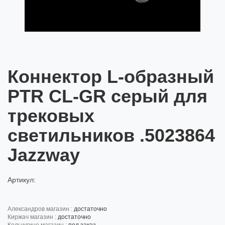
Коннектор L-образный
PTR CL-GR серый для
трековых
светильников .5023864
Jazzway
Артикул:
александров магазин :
достаточно
киржач магазин :
достаточно