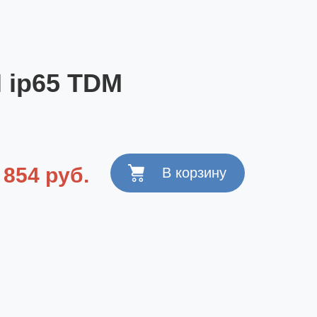
 ip65 TDM
 854 руб.