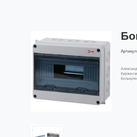
Бо
Артикул
алексан
киржач м
кольчуги