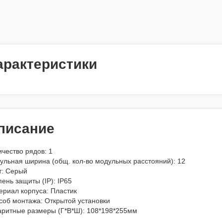
арактеристики
писание
чество рядов: 1
ульная ширина (общ. кол-во модульных расстояний): 12
т: Серый
ень защиты (IP): IP65
ериал корпуса: Пластик
соб монтажа: Открытой установки
аритные размеры (Г*В*Ш): 108*198*255мм