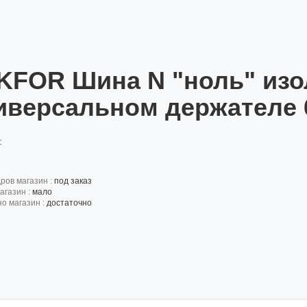
KFOR Шина N "ноль" изо
иверсальном держателе 6
:
дров магазин :
под заказ
агазин :
мало
но магазин :
достаточно