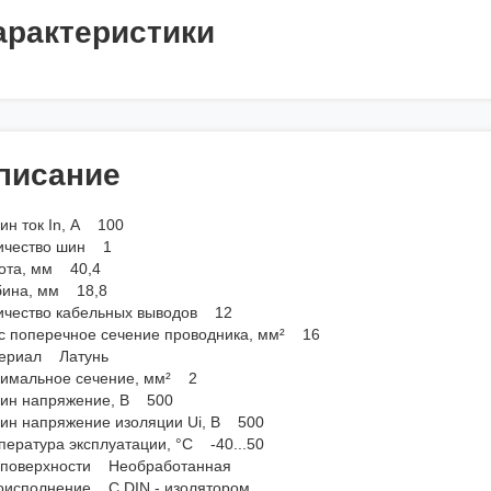
арактеристики
писание
ин ток In, А 100
ичество шин 1
ота, мм 40,4
бина, мм 18,8
ичество кабельных выводов 12
с поперечное сечение проводника, мм² 16
ериал Латунь
имальное сечение, мм² 2
ин напряжение, В 500
ин напряжение изоляции Ui, В 500
пература эксплуатации, °C -40...50
 поверхности Необработанная
оисполнение С DIN - изолятором