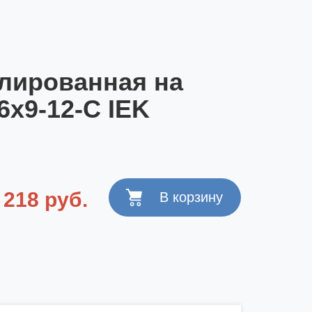
лированная на
х9-12-С IEK
218 руб.