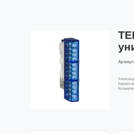
TE
ун
Артикул
алексан
киржач м
кольчуги