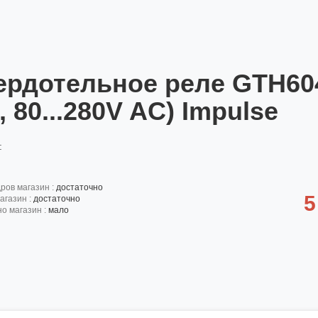
ердотельное реле GTH604
 80...280V AC) Impulse
:
дров магазин :
достаточно
5
агазин :
достаточно
но магазин :
мало