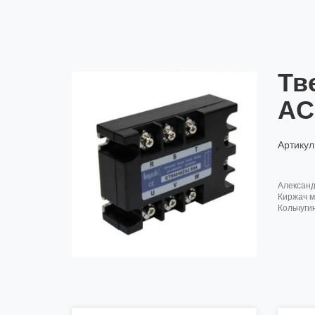
Тв
AC,
Артикул
алексан
киржач м
кольчуги