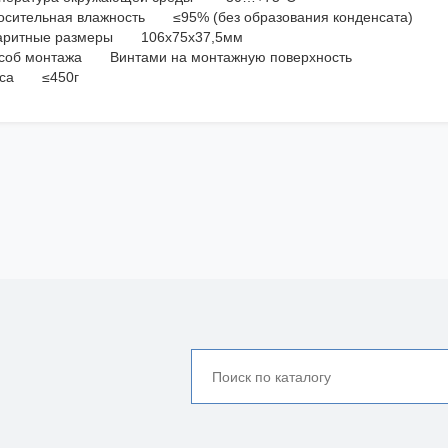
осительная влажность ≤95% (без образования конденсата)
аритные размеры 106х75х37,5мм
соб монтажа Винтами на монтажную поверхность
сса ≤450г