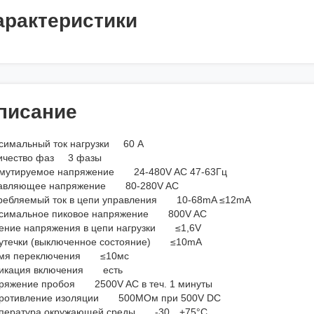
арактеристики
писание
симальный ток нагрузки 60 А
ичество фаз 3 фазы
мутируемое напряжение 24-480V AC 47-63Гц
авляющее напряжение 80-280V AC
ребляемый ток в цепи управления 10-68mA ≤12mA
симальное пиковое напряжение 800V AC
ение напряжения в цепи нагрузки ≤1,6V
 утечки (выключенное состояние) ≤10mA
мя переключения ≤10мс
икация включения есть
ряжение пробоя 2500V AC в теч. 1 минуты
ротивление изоляции 500МОм при 500V DC
пература окружающей среды -30…+75°C