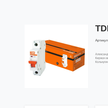
TD
Артикул
алексан
киржач м
кольчуги