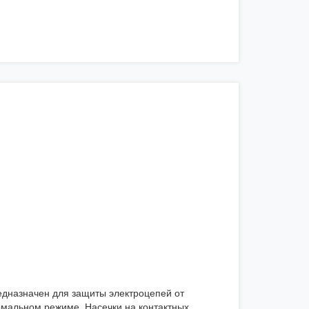
едназначен для защиты электроцепей от
рмальном режиме. Насечки на контактных