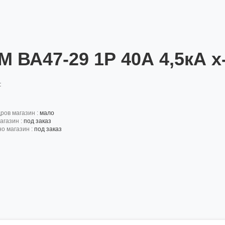
M ВА47-29 1Р 40А 4,5кА х
:
дров магазин :
мало
агазин :
под заказ
но магазин :
под заказ