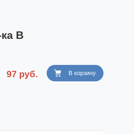
-ка В
97 руб.