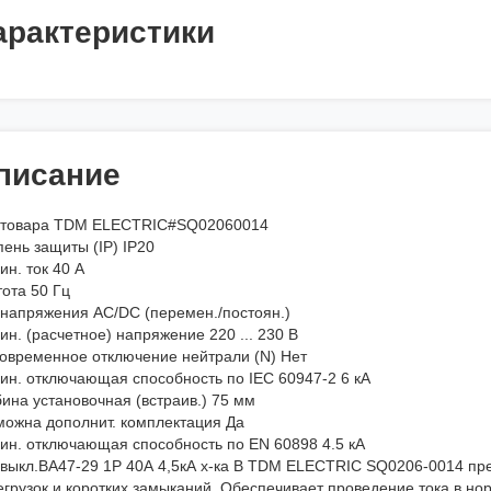
арактеристики
писание
 товара TDM ELECTRIC#SQ02060014
ень защиты (IP) IP20
н. ток 40 А
ота 50 Гц
 напряжения AC/DC (перемен./постоян.)
н. (расчетное) напряжение 220 ... 230 В
овременное отключение нейтрали (N) Нет
ин. отключающая способность по IEC 60947-2 6 кА
ина установочная (встраив.) 75 мм
можна дополнит. комплектация Да
ин. отключающая способность по EN 60898 4.5 кА
. выкл.ВА47-29 1Р 40А 4,5кА х-ка В TDM ELECTRIC SQ0206-0014 пр
егрузок и коротких замыканий. Обеспечивает проведение тока в но