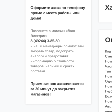
Х
Оформите заказ по телефону
прямо с места работы или
дома!
Позвоните в магазин «Ваш
Электрик»
О
8 (49244) 3-85-80
и наши менеджеры помогут вам
выбрать товар, подобрать
Код
аналоги и предоставят
Степ
информацию о стоимости
Номи
товаров, наличии и сроках
Част
поставки.
Тип
Номи
Одн
Прием заявок заканчивается
Ном
за 30 минут до закрытия
Глуб
магазинов!
Воз
Ном
Авт
пер