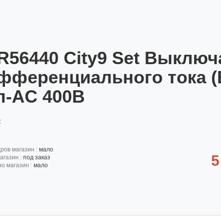
R56440 City9 Set Выключ
фференциального тока (
п-AC 400В
:
дров магазин :
мало
5
агазин :
под заказ
но магазин :
мало