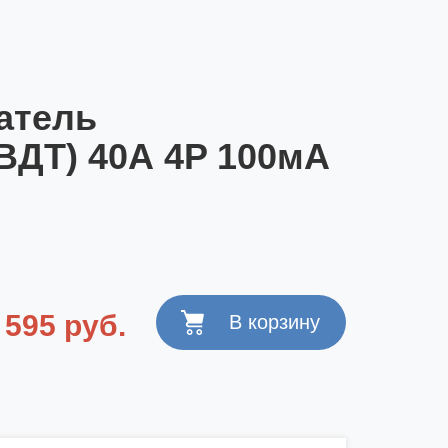
атель
ВДТ) 40А 4P 100мА
 595 руб.