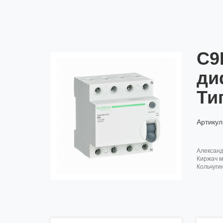
C9
ди
Ти
Артикул
алексан
киржач м
кольчуги