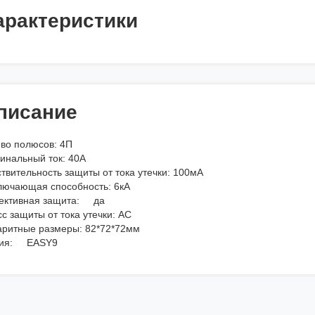
арактеристики
писание
-во полюсов: 4П
инальный ток: 40А
твительность защиты от тока утечки: 100мА
лючающая способность: 6кА
ективная защита: да
с защиты от тока утечки: АС
аритные размеры: 82*72*72мм
ия: EASY9