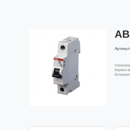
AB
Артикул
алексан
киржач м
кольчуги