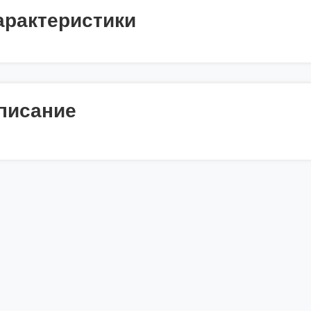
арактеристики
писание