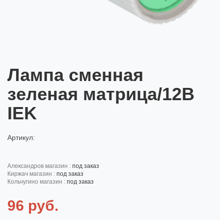
Лампа сменная
зеленая матрица/12В
IEK
Артикул:
александров магазин :
под заказ
киржач магазин :
под заказ
кольчугино магазин :
под заказ
96 руб.